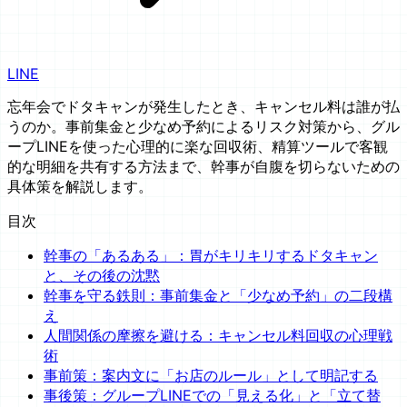
LINE
忘年会でドタキャンが発生したとき、キャンセル料は誰が払
うのか。事前集金と少なめ予約によるリスク対策から、グル
ープLINEを使った心理的に楽な回収術、精算ツールで客観
的な明細を共有する方法まで、幹事が自腹を切らないための
具体策を解説します。
目次
幹事の「あるある」：胃がキリキリするドタキャン
と、その後の沈黙
幹事を守る鉄則：事前集金と「少なめ予約」の二段構
え
人間関係の摩擦を避ける：キャンセル料回収の心理戦
術
事前策：案内文に「お店のルール」として明記する
事後策：グループLINEでの「見える化」と「立て替