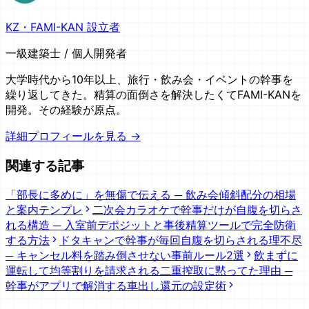
KZ・FAMI-KAN 設立者
一級建築士 / 個人開発者
大学時代から10年以上、旅行・飲み会・イベントの幹事を
繰り返してきた。精算の面倒さを解決したくてFAMI-KANを
開発。その経験が原点。
詳細プロフィールを見る →
関連する記事
「部長に多めに」を無傷で伝える ─ 飲み会傾斜配分の相場
と案内テンプレ
二次会カラオケで幹事だけが自腹を切らさ
れる構造 ─ 入室前デポジットと事後精算ツールで完全防衛
する方法
ドタキャンで幹事が毎回自腹を切らされる理不尽
─ キャンセル料を踏み倒させない事前ルール2選
飲まずに
運転して均等割りを請求される二重搾取に黙ってた理由 ─
幹事がアプリで解消する車出し還元の設定術