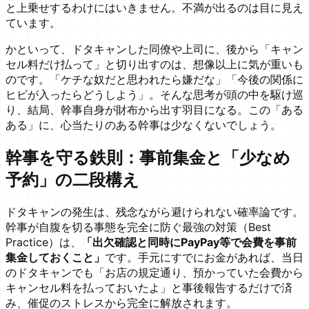
と上乗せするわけにはいきません。不満が出るのは目に見え
ています。
かといって、ドタキャンした同僚や上司に、後から「キャン
セル料だけ払って」と切り出すのは、想像以上に気が重いも
のです。「ケチな奴だと思われたら嫌だな」「今後の関係に
ヒビが入ったらどうしよう」。そんな思考が頭の中を駆け巡
り、結局、幹事自身が財布から出す羽目になる。この「ある
ある」に、心当たりのある幹事は少なくないでしょう。
幹事を守る鉄則：事前集金と「少なめ
予約」の二段構え
ドタキャンの発生は、残念ながら避けられない確率論です。
幹事が自腹を切る事態を完全に防ぐ最強の対策（Best
Practice）は、
「出欠確認と同時にPayPay等で会費を事前
集金しておくこと」
です。手元にすでにお金があれば、当日
のドタキャンでも「お店の規定通り、預かっていた会費から
キャンセル料を払っておいたよ」と事後報告するだけで済
み、催促のストレスから完全に解放されます。