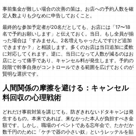
事前集金が難しい場合の次善の策は、お店への予約人数を確
定人数よりも少なめに申告しておくこと。
最終的な参加予定者が20名だとしても、お店には「17〜18
名で予約お願いします」と伝えておく。当日、もし全員が揃
った場合は「すみません、2名増えちゃったんですけど追加
できますか？」と相談します。多くのお店は当日追加に柔軟
に対応してくれます。逆に、当日になって人数が減るのはお
店にとって痛手であり、キャンセル料が発生します。予約の
段階で幹事自身がコントロールできる範囲を広げておくのが
賢明な選択です。
人間関係の摩擦を避ける：キャンセル
料回収の心理戦術
どれだけ事前対策を講じても、防ぎきれないドタキャンは発
生するもの。本来であれば、来なかった本人が負担すべき金
額です。しかし、職場のイベントである忘年会で、たかだか
数千円のために「ケチで器の小さい奴」というレッテルを貼