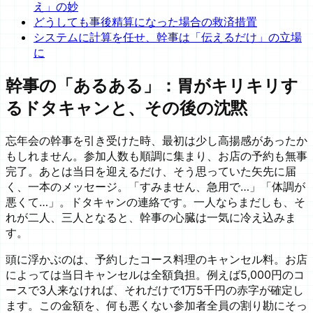
え」の妙
どうしても事後精算になった場合の救済措置
システムに計算を任せ、幹事は「伝えるだけ」の立場
に
幹事の「あるある」：胃がキリキリす
るドタキャンと、その後の沈黙
忘年会の幹事を引き受けた時、最初は少し高揚感があったか
もしれません。参加人数も順調に集まり、お店の予約も無事
完了。あとは当日を迎えるだけ、そう思っていた矢先に届
く、一本のメッセージ。「すみません、急用で…」「体調が
悪くて…」。ドタキャンの連絡です。一人ならまだしも、そ
れが二人、三人となると、幹事の心臓は一気に冷え込みま
す。
頭に浮かぶのは、予約したコース料理のキャンセル料。お店
によっては当日キャンセルは全額負担。例えば5,000円のコ
ースで3人来なければ、それだけで1万5千円の赤字が確定し
ます。この金額を、何も悪くない参加者全員の割り勘にそっ