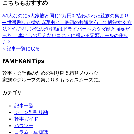
こちらもおすすめ
1人なのに5人家族と同じ2万円を払わされた親族の集まり
─ 世帯割りが揉める理由と「最初の共通財布」で解決する方
法
ガソリン代の割り勘はドライバーへのタダ働き強要だ
った ─ 車出しの見えないコストに報いる定額ルールの作り
方
記事一覧に戻る
FAMI-KAN Tips
幹事・会計係のための割り勘＆精算ノウハウ
家族やグループの集まりをもっとスムーズに。
カテゴリ
記事一覧
シーン別割り勘
幹事ガイド
ハウツー
コラム・豆知識