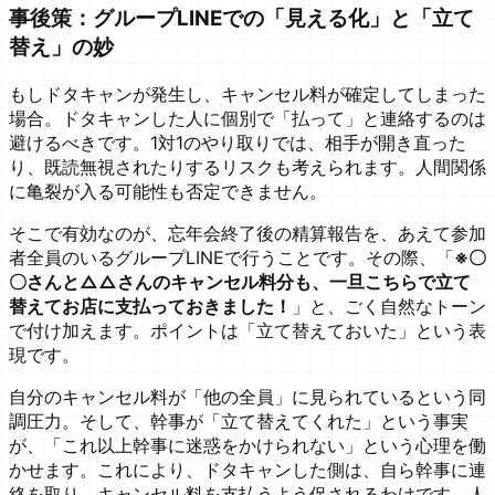
事後策：グループLINEでの「見える化」と「立て
替え」の妙
もしドタキャンが発生し、キャンセル料が確定してしまった
場合。ドタキャンした人に個別で「払って」と連絡するのは
避けるべきです。1対1のやり取りでは、相手が開き直った
り、既読無視されたりするリスクも考えられます。人間関係
に亀裂が入る可能性も否定できません。
そこで有効なのが、忘年会終了後の精算報告を、あえて参加
者全員のいるグループLINEで行うことです。その際、「
※〇
〇さんと△△さんのキャンセル料分も、一旦こちらで立て
替えてお店に支払っておきました！
」と、ごく自然なトーン
で付け加えます。ポイントは「立て替えておいた」という表
現です。
自分のキャンセル料が「他の全員」に見られているという同
調圧力。そして、幹事が「立て替えてくれた」という事実
が、「これ以上幹事に迷惑をかけられない」という心理を働
かせます。これにより、ドタキャンした側は、自ら幹事に連
絡を取り、キャンセル料を支払うよう促されるわけです。人