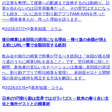
の立替を整理して後輩への配慮まで反映するのは勘頼り。計
算が合わないのは日常茶飯事だった。その苦労は大人になっ
ても続き、ついに自分で割り勘アプリFAMI-KANを作った
——開発者本人が、作った理由を語ります。
2026.07.17
•
基本知識・コラム
後日精算は未回収の泥沼になる理由 ─ 帰り道の余韻が消え
る前にURL一撃で全額回収する鉄則
飲み会や旅行の精算で幹事が守るべき鉄則は『余韻が残る帰
り道のうちに精算URLを送ること』です。翌日精算に回した
瞬間、参加者の支払いモチベーションは激減し未回収の泥沼
へ。割り勘アプリで即日精算を実現し、未回収ゼロと人間関
係の良好な維持を両立する方法を解説します。
2026.03.15
•
基本知識・コラム
日本の1円割り勘は世界ではガラパゴス ─ 欧米の奢り合い文
化と海外ゲストとの精算術