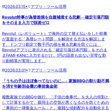
2026.03.15
•
アプリ・ツール活用
Revolut幹事が為替差損を自腹補填する悲劇 ─ 確定引落円額
をそのまま入力で誤差ゼロ
Revolut（レボリュート）で海外の立て替え払いをした幹事
が直面する「為替レート問題」を解決する方法を解説しま
す。ドンブリ勘定で数千円の損を被る悲劇を防ぐには、
Revolutアプリに表示される「確定引落日本円額」をそのま
まFAMI-KANに入力するだけ。1円の誤差も出ない完璧な割
り勘精算が実現します。
2026.03.01
•
アプリ・ツール活用
「うちの子はほぼ食べてないのに…」家族BBQの割り勘不満
を消す年齢別会費の事前集金術
複数家族でのBBQや旅行。「子供の食事代」を大人の何割と
して計算するかで、親同士の空気が悪くなるのを防ぐための
「事前の一律集金ルール」と、複雑な傾斜配分を自動化する