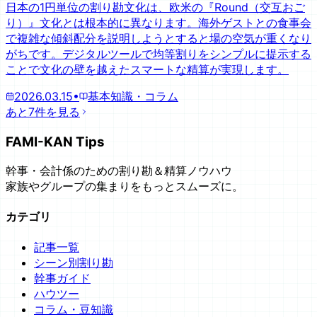
日本の1円単位の割り勘文化は、欧米の『Round（交互おご
り）』文化とは根本的に異なります。海外ゲストとの食事会
で複雑な傾斜配分を説明しようとすると場の空気が重くなり
がちです。デジタルツールで均等割りをシンプルに提示する
ことで文化の壁を越えたスマートな精算が実現します。
2026.03.15
•
基本知識・コラム
あと7件を見る
FAMI-KAN Tips
幹事・会計係のための割り勘＆精算ノウハウ
家族やグループの集まりをもっとスムーズに。
カテゴリ
記事一覧
シーン別割り勘
幹事ガイド
ハウツー
コラム・豆知識