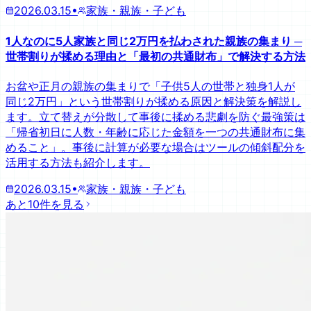
2026.03.15
•
家族・親族・子ども
1人なのに5人家族と同じ2万円を払わされた親族の集まり ─
世帯割りが揉める理由と「最初の共通財布」で解決する方法
お盆や正月の親族の集まりで「子供5人の世帯と独身1人が
同じ2万円」という世帯割りが揉める原因と解決策を解説し
ます。立て替えが分散して事後に揉める悲劇を防ぐ最強策は
「帰省初日に人数・年齢に応じた金額を一つの共通財布に集
めること」。事後に計算が必要な場合はツールの傾斜配分を
活用する方法も紹介します。
2026.03.15
•
家族・親族・子ども
あと10件を見る