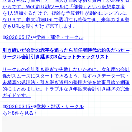
立金から払う費用」と「個人が自腹を切る費用」が混在する
からです。Web割り勘ツールに「部費」という仮想参加者
を1人追加するだけで、複雑な予算管理が劇的にシンプルに
なります。収支明細URLで透明性も確保でき、来年の引き継
ぎもURLを渡すだけで完了します。
2026.05.17
•
学校・部活・サークル
引き継いだ会計の赤字を追ったら前任者時代の紛失だった ─
サークル会計引き継ぎの3点セットチェックリスト
サークルの会計引き継ぎで失敗しないために。次年度の会計
係がスムーズにスタートできるよう、渡すべきデータ一覧・
未精算の処理法・引き継ぎ資料の整理方法を幹事目線で網羅
的にまとめました。トラブルなき年度末会計引き継ぎの完全
ガイドです。
2026.03.15
•
学校・部活・サークル
あと8件を見る