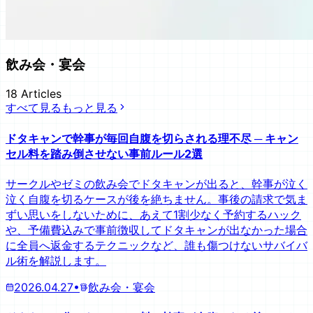
飲み会・宴会
18
Articles
すべて見る
もっと見る
ドタキャンで幹事が毎回自腹を切らされる理不尽 ─ キャン
セル料を踏み倒させない事前ルール2選
サークルやゼミの飲み会でドタキャンが出ると、幹事が泣く
泣く自腹を切るケースが後を絶ちません。事後の請求で気ま
ずい思いをしないために、あえて1割少なく予約するハック
や、予備費込みで事前徴収してドタキャンが出なかった場合
に全員へ返金するテクニックなど、誰も傷つけないサバイバ
ル術を解説します。
2026.04.27
•
飲み会・宴会