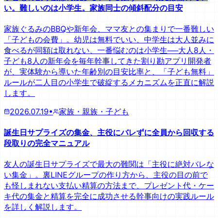
い。難しいのは小学生。家族同士の傾斜配分の目安
家族ぐるみのBBQや新年会、ママ友との集まりで一番難しい
「子どもの会費」。幼児は無料でいい、中学生は大人並みに
食べるが同額は取れない、一番悩むのは小学生──大人8人・
子ども8人の新年会を毎年幹事してきた割り勘アプリ開発者
が、実体験から導いた年齢別の目安比率と、「子ども無料」
ルールが二人目の小学生で破綻するメカニズムを正直に解説
します。
2026.07.19
•
家族・親族・子ども
誕生日サプライズの集金、主役にバレずに全員から回収する
段取りの完全マニュアル
友人の誕生日サプライズで最大の難関は「主役に絶対バレな
い集金」。裏LINEグループの作り方から、主役の目の前で
も怪しまれない支払い精算の方法まで、プレゼント代・ケー
キ代の集金と精算を完全に成功させる幹事向けの実践ルール
を詳しく解説します。