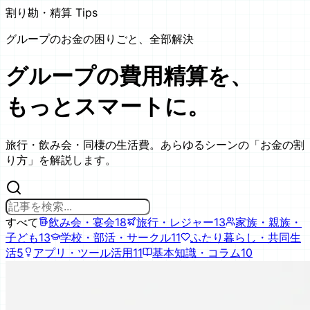
割り勘・精算 Tips
グループのお金の困りごと、全部解決
グループの費用精算を、
もっとスマートに。
旅行・飲み会・同棲の生活費。あらゆるシーンの「お金の割
り方」を解説します。
すべて
飲み会・宴会
18
旅行・レジャー
13
家族・親族・
子ども
13
学校・部活・サークル
11
ふたり暮らし・共同生
活
5
アプリ・ツール活用
11
基本知識・コラム
10