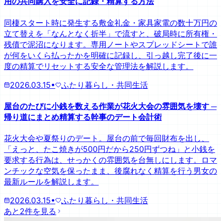
用の共同購入を安全に記録・精算する方法
同棲スタート時に発生する敷金礼金・家具家電の数十万円の
立て替えを「なんとなく折半」で流すと、破局時に所有権・
残債で泥沼になります。専用ノートやスプレッドシートで誰
が何をいくら払ったかを明確に記録し、引っ越し完了後に一
度の精算でリセットする安全な管理法を解説します。
2026.03.15
•
ふたり暮らし・共同生活
屋台のたびに小銭を数える作業が花火大会の雰囲気を壊す ─
帰り道にまとめ精算する幹事のデート会計術
花火大会や夏祭りのデート。屋台の前で毎回財布を出し、
「えっと、たこ焼きが500円だから250円ずつね」と小銭を
要求する行為は、せっかくの雰囲気を台無しにします。ロマ
ンチックな空気を保ったまま、後腐れなく精算を行う男女の
最新ルールを解説します。
2026.03.15
•
ふたり暮らし・共同生活
あと2件を見る