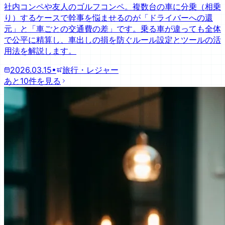
社内コンペや友人のゴルフコンペ。複数台の車に分乗（相乗
り）するケースで幹事を悩ませるのが「ドライバーへの還
元」と「車ごとの交通費の差」です。乗る車が違っても全体
で公平に精算し、車出しの損を防ぐルール設定とツールの活
用法を解説します。
2026.03.15
•
旅行・レジャー
あと10件を見る