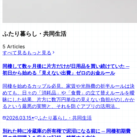
ふたり暮らし・共同生活
5
Articles
すべて見る
もっと見る
同棲して数ヶ月後に片方だけが日用品を買い続けていた ─
初日から始める「見えない出費」ゼロのお金ルール
同棲を始めるカップル必見。家賃や光熱費の折半ルールは決
めても、日々の「消耗品」や「食費」の立て替えルールを曖
昧にした結果、片方に数万円単位の見えない負担がのしかか
るという最悪の実態と、それを防ぐアプリの活用法。
2026.03.15
•
ふたり暮らし・共同生活
別れた時に冷蔵庫の所有権で泥沼になる前に ─ 同棲初期費