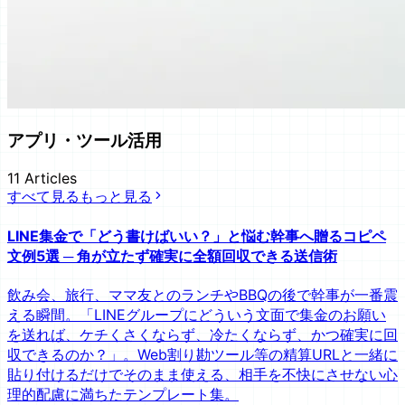
アプリ・ツール活用
11
Articles
すべて見る
もっと見る
LINE集金で「どう書けばいい？」と悩む幹事へ贈るコピペ
文例5選 ─ 角が立たず確実に全額回収できる送信術
飲み会、旅行、ママ友とのランチやBBQの後で幹事が一番震
える瞬間。「LINEグループにどういう文面で集金のお願い
を送れば、ケチくさくならず、冷たくならず、かつ確実に回
収できるのか？」。Web割り勘ツール等の精算URLと一緒に
貼り付けるだけでそのまま使える、相手を不快にさせない心
理的配慮に満ちたテンプレート集。