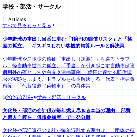
学校・部活・サークル
11
Articles
すべて見る
もっと見る
少年野球の車出し当番に潜む「1億円の賠償リスク」と「格
差の孤立」─ ギスギスしない客観的精算ルールと解決策
少年野球やスポ少の遠征「車出し（送迎）」を巡るトラブ
ル。軽自動車世帯の孤立、「手当」が引き起こす自動車保険
適用外の落とし穴や白タク逮捕事例、1億円に達する賠償請
求の実態をふまえ、トラブルを根本解決する「代表一括実費
精算」「代替役割（荷物車）」の具体策。
2026.07.18
•
学校・部活・サークル
文化祭・部活の会計係が毎年燃え尽きる本当の理由 ─ 部費
と個人自腹を「仮想参加者」で一発分離
文化祭や部活遠征の会計が毎年混乱する理由は、「団体の積