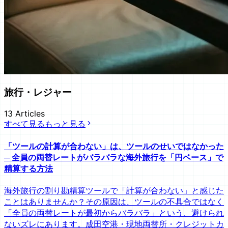
旅行・レジャー
13
Articles
すべて見る
もっと見る
「ツールの計算が合わない」は、ツールのせいではなかった
─ 全員の両替レートがバラバラな海外旅行を「円ベース」で
精算する方法
海外旅行の割り勘精算ツールで「計算が合わない」と感じた
ことはありませんか？その原因は、ツールの不具合ではなく
「全員の両替レートが最初からバラバラ」という、避けられ
ないズレにあります。成田空港・現地両替所・クレジットカ