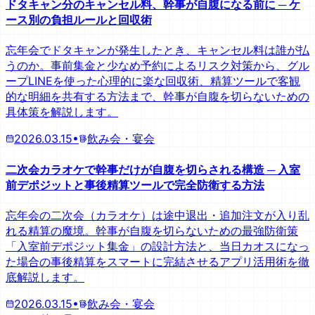
ドタキャン分のキャンセル料、幹事が自腹になる前に ─ ケ
ース別の負担ルールと回収術
忘年会でドタキャンが発生したとき、キャンセル料は誰が払
うのか。事前集金と少なめ予約によるリスク対策から、グル
ープLINEを使った心理的に楽な回収術、精算ツールで客観
的な明細を共有する方法まで、幹事が自腹を切らないための
具体策を解説します。
2026.03.15
•
飲み会・宴会
二次会カラオケで幹事だけが自腹を切らされる構造 ─ 入室
前デポジットと事後精算ツールで完全防衛する方法
忘年会の二次会（カラオケ）は途中退出・追加注文が入り乱
れる精算の魔境。幹事が自腹を切らないための最強防衛策
「入室前デポジット集金」の設計方法と、当日カオスになっ
た場合の事後精算をスマートに完結させるアプリ活用術を徹
底解説します。
2026.03.15
•
飲み会・宴会