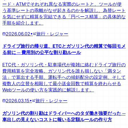
ード・ATMでそれぞれ異なる実際のレートと、ツールが使
う基準レートの乖離がなぜ起きるのかを解説し、為替レート
を気にせずに精算を完結できる「円ベース精算」の具体的な
手順を紹介します。
2026.06.02
•
旅行・レジャー
ドライブ旅行の帰り道、ETCとガソリン代の精算で毎回モメ
る前に ─ 費用別の公平な割り勘ルール
ETC代・ガソリン代・駐車場代が複雑に絡むドライブ旅行の
費用精算を完全攻略。ガソリン代を誰も損しない「満タン
法」で算出する手順、運転手への傾斜配分の設定例、そして
複数人の立替を相殺して最小送金回数で精算を終わらせる
Webツールの使い方を実践的に解説します。
2026.03.15
•
旅行・レジャー
ガソリン代の割り勘はドライバーへのタダ働き強要だった ─
車出しの見えないコストに報いる定額ルールの作り方