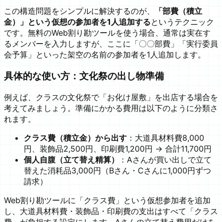
この構造問題をシンプルに解決するのが、
「部費（積立
金）」という仮想の参加者を1人追加する
というテクニック
です。無料のWeb割り勘ツールを使う場合、通常は実在す
るメンバーを入力しますが、ここに「〇〇部費」「実行委員
会予算」といった架空の名前の参加者を1人追加します。
具体的な使い方：文化祭の出し物準備
例えば、クラスの文化祭で「お化け屋敷」を出店する場合を
考えてみましょう。準備にかかる費用は以下のように分類さ
れます。
クラス費（積立金）から出す
：大道具材料費8,000
円、装飾品2,500円、印刷費1,200円 → 合計11,700円
個人自腹（立て替え精算）
：Aさんが買い出しで立て
替えた消耗品3,000円（Bさん・Cさんに1,000円ずつ
請求）
Web割り勘ツールに「クラス費」という仮想参加者を追加
し、大道具材料費・装飾品・印刷費の支出はすべて「クラス
費」が負担する設定にします。Aさんの立て替え費用だけを