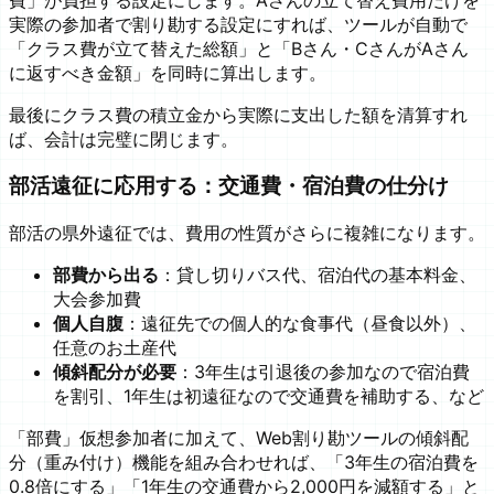
実際の参加者で割り勘する設定にすれば、ツールが自動で
「クラス費が立て替えた総額」と「Bさん・CさんがAさん
に返すべき金額」を同時に算出します。
最後にクラス費の積立金から実際に支出した額を清算すれ
ば、会計は完璧に閉じます。
部活遠征に応用する：交通費・宿泊費の仕分け
部活の県外遠征では、費用の性質がさらに複雑になります。
部費から出る
：貸し切りバス代、宿泊代の基本料金、
大会参加費
個人自腹
：遠征先での個人的な食事代（昼食以外）、
任意のお土産代
傾斜配分が必要
：3年生は引退後の参加なので宿泊費
を割引、1年生は初遠征なので交通費を補助する、など
「部費」仮想参加者に加えて、Web割り勘ツールの傾斜配
分（重み付け）機能を組み合わせれば、「3年生の宿泊費を
0.8倍にする」「1年生の交通費から2,000円を減額する」と