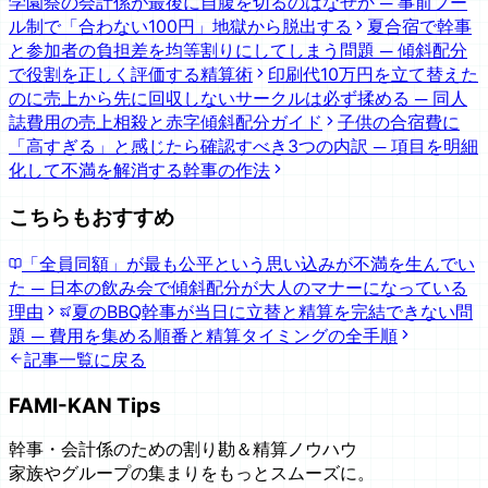
学園祭の会計係が最後に自腹を切るのはなぜか ─ 事前プー
ル制で「合わない100円」地獄から脱出する
夏合宿で幹事
と参加者の負担差を均等割りにしてしまう問題 ─ 傾斜配分
で役割を正しく評価する精算術
印刷代10万円を立て替えた
のに売上から先に回収しないサークルは必ず揉める ─ 同人
誌費用の売上相殺と赤字傾斜配分ガイド
子供の合宿費に
「高すぎる」と感じたら確認すべき3つの内訳 ─ 項目を明細
化して不満を解消する幹事の作法
こちらもおすすめ
「全員同額」が最も公平という思い込みが不満を生んでい
た ─ 日本の飲み会で傾斜配分が大人のマナーになっている
理由
夏のBBQ幹事が当日に立替と精算を完結できない問
題 ─ 費用を集める順番と精算タイミングの全手順
記事一覧に戻る
FAMI-KAN Tips
幹事・会計係のための割り勘＆精算ノウハウ
家族やグループの集まりをもっとスムーズに。