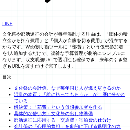
LINE
文化祭や部活遠征の会計が毎年混乱する理由は、「団体の積
立金から払う費用」と「個人が自腹を切る費用」が混在する
からです。Web割り勘ツールに「部費」という仮想参加者
を1人追加するだけで、複雑な予算管理が劇的にシンプルに
なります。収支明細URLで透明性も確保でき、来年の引き継
ぎもURLを渡すだけで完了します。
目次
文化祭の会計係、なぜ毎年同じ人が燃え尽きるのか
混乱の本質：「誰に払ってもらうか」が二層に分かれ
ている
解決策：「部費」という仮想参加者を作る
具体的な使い方：文化祭の出し物準備
部活遠征に応用する：交通費・宿泊費の仕分け
会計係の「心理的負担」を劇的に下げる透明化の力