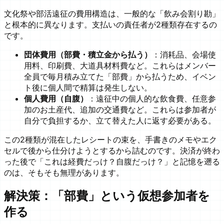
文化祭や部活遠征の費用構造は、一般的な「飲み会割り勘」
と根本的に異なります。支払いの責任者が2種類存在するの
です。
団体費用（部費・積立金から払う）
：消耗品、会場使
用料、印刷費、大道具材料費など。これらはメンバー
全員で毎月積み立てた「部費」から払うため、イベン
ト後に個人間で精算は発生しない。
個人費用（自腹）
：遠征中の個人的な飲食費、任意参
加のお土産代、追加の交通費など。これらは参加者が
自分で負担するか、立て替えた人に返す必要がある。
この2種類が混在したレシートの束を、手書きのメモやエク
セルで後から仕分けようとするから詰むのです。決済が終わ
った後で「これは経費だっけ？自腹だっけ？」と記憶を遡る
のは、そもそも無理があります。
解決策：「部費」という仮想参加者を
作る