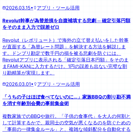
2026.03.15
•
アプリ・ツール活用
Revolut幹事が為替差損を自腹補填する悲劇 ─ 確定引落円額
をそのまま入力で誤差ゼロ
Revolut（レボリュート）で海外の立て替え払いをした幹事
が直面する「為替レート問題」を解決する方法を解説しま
す。ドンブリ勘定で数千円の損を被る悲劇を防ぐには、
Revolutアプリに表示される「確定引落日本円額」をそのま
まFAMI-KANに入力するだけ。1円の誤差も出ない完璧な割
り勘精算が実現します。
2026.03.01
•
アプリ・ツール活用
「うちの子はほぼ食べてないのに…」家族BBQの割り勘不満
を消す年齢別会費の事前集金術
複数家族でのBBQや旅行。「子供の食事代」を大人の何割と
して計算するかで、親同士の空気が悪くなるのを防ぐための
「事前の一律集金ルール」と、複雑な傾斜配分を自動化する