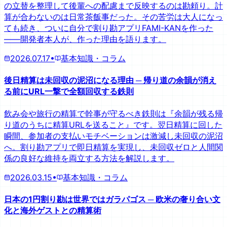
の立替を整理して後輩への配慮まで反映するのは勘頼り。計
算が合わないのは日常茶飯事だった。その苦労は大人になっ
ても続き、ついに自分で割り勘アプリFAMI-KANを作った
——開発者本人が、作った理由を語ります。
2026.07.17
•
基本知識・コラム
後日精算は未回収の泥沼になる理由 ─ 帰り道の余韻が消え
る前にURL一撃で全額回収する鉄則
飲み会や旅行の精算で幹事が守るべき鉄則は『余韻が残る帰
り道のうちに精算URLを送ること』です。翌日精算に回した
瞬間、参加者の支払いモチベーションは激減し未回収の泥沼
へ。割り勘アプリで即日精算を実現し、未回収ゼロと人間関
係の良好な維持を両立する方法を解説します。
2026.03.15
•
基本知識・コラム
日本の1円割り勘は世界ではガラパゴス ─ 欧米の奢り合い文
化と海外ゲストとの精算術