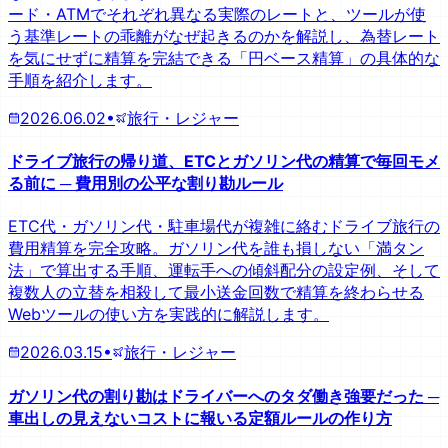
ード・ATMでそれぞれ異なる実際のレートと、ツールが使
う基準レートの乖離がなぜ起きるのかを解説し、為替レート
を気にせずに精算を完結できる「円ベース精算」の具体的な
手順を紹介します。
2026.06.02
•
旅行・レジャー
ドライブ旅行の帰り道、ETCとガソリン代の精算で毎回モメ
る前に ─ 費用別の公平な割り勘ルール
ETC代・ガソリン代・駐車場代が複雑に絡むドライブ旅行の
費用精算を完全攻略。ガソリン代を誰も損しない「満タン
法」で算出する手順、運転手への傾斜配分の設定例、そして
複数人の立替を相殺して最小送金回数で精算を終わらせる
Webツールの使い方を実践的に解説します。
2026.03.15
•
旅行・レジャー
ガソリン代の割り勘はドライバーへのタダ働き強要だった ─
車出しの見えないコストに報いる定額ルールの作り方