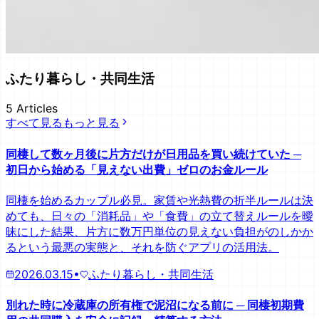
ふたり暮らし・共同生活
5
Articles
すべて見る
もっと見る
同棲して数ヶ月後に片方だけが日用品を買い続けていた ─
初日から始める「見えない出費」ゼロのお金ルール
同棲を始めるカップル必見。家賃や光熱費の折半ルールは決
めても、日々の「消耗品」や「食費」の立て替えルールを曖
昧にした結果、片方に数万円単位の見えない負担がのしかか
るという最悪の実態と、それを防ぐアプリの活用法。
2026.03.15
•
ふたり暮らし・共同生活
別れた時に冷蔵庫の所有権で泥沼になる前に ─ 同棲初期費