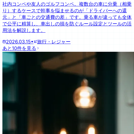
社内コンペや友人のゴルフコンペ。複数台の車に分乗（相乗
り）するケースで幹事を悩ませるのが「ドライバーへの還
元」と「車ごとの交通費の差」です。乗る車が違っても全体
で公平に精算し、車出しの損を防ぐルール設定とツールの活
用法を解説します。
2026.03.15
•
旅行・レジャー
あと10件を見る