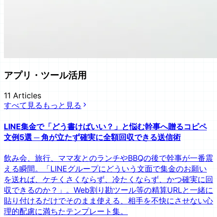
アプリ・ツール活用
11
Articles
すべて見る
もっと見る
LINE集金で「どう書けばいい？」と悩む幹事へ贈るコピペ
文例5選 ─ 角が立たず確実に全額回収できる送信術
飲み会、旅行、ママ友とのランチやBBQの後で幹事が一番震
える瞬間。「LINEグループにどういう文面で集金のお願い
を送れば、ケチくさくならず、冷たくならず、かつ確実に回
収できるのか？」。Web割り勘ツール等の精算URLと一緒に
貼り付けるだけでそのまま使える、相手を不快にさせない心
理的配慮に満ちたテンプレート集。