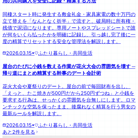
用の共同購入を安全に記録・精算する方法
同棲スタート時に発生する敷金礼金・家具家電の数十万円の
立て替えを「なんとなく折半」で流すと、破局時に所有権・
残債で泥沼になります。専用ノートやスプレッドシートで誰
が何をいくら払ったかを明確に記録し、引っ越し完了後に一
度の精算でリセットする安全な管理法を解説します。
2026.03.15
•
ふたり暮らし・共同生活
屋台のたびに小銭を数える作業が花火大会の雰囲気を壊す ─
帰り道にまとめ精算する幹事のデート会計術
花火大会や夏祭りのデート。屋台の前で毎回財布を出し、
「えっと、たこ焼きが500円だから250円ずつね」と小銭を
要求する行為は、せっかくの雰囲気を台無しにします。ロマ
ンチックな空気を保ったまま、後腐れなく精算を行う男女の
最新ルールを解説します。
2026.03.15
•
ふたり暮らし・共同生活
あと2件を見る