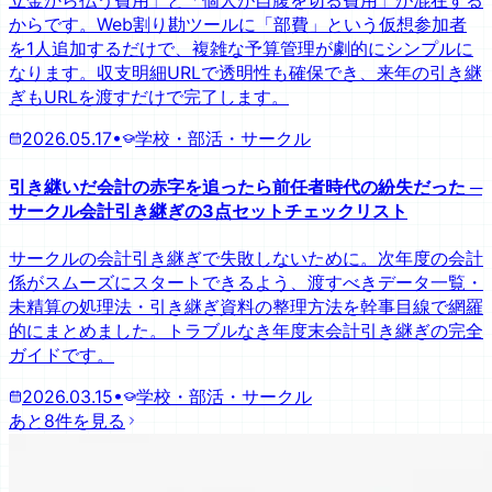
立金から払う費用」と「個人が自腹を切る費用」が混在する
からです。Web割り勘ツールに「部費」という仮想参加者
を1人追加するだけで、複雑な予算管理が劇的にシンプルに
なります。収支明細URLで透明性も確保でき、来年の引き継
ぎもURLを渡すだけで完了します。
2026.05.17
•
学校・部活・サークル
引き継いだ会計の赤字を追ったら前任者時代の紛失だった ─
サークル会計引き継ぎの3点セットチェックリスト
サークルの会計引き継ぎで失敗しないために。次年度の会計
係がスムーズにスタートできるよう、渡すべきデータ一覧・
未精算の処理法・引き継ぎ資料の整理方法を幹事目線で網羅
的にまとめました。トラブルなき年度末会計引き継ぎの完全
ガイドです。
2026.03.15
•
学校・部活・サークル
あと8件を見る