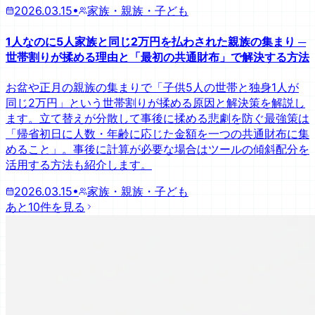
2026.03.15
•
家族・親族・子ども
1人なのに5人家族と同じ2万円を払わされた親族の集まり ─
世帯割りが揉める理由と「最初の共通財布」で解決する方法
お盆や正月の親族の集まりで「子供5人の世帯と独身1人が
同じ2万円」という世帯割りが揉める原因と解決策を解説し
ます。立て替えが分散して事後に揉める悲劇を防ぐ最強策は
「帰省初日に人数・年齢に応じた金額を一つの共通財布に集
めること」。事後に計算が必要な場合はツールの傾斜配分を
活用する方法も紹介します。
2026.03.15
•
家族・親族・子ども
あと10件を見る