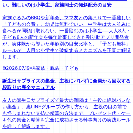
い。難しいのは小学生。家族同士の傾斜配分の目安
家族ぐるみのBBQや新年会、ママ友との集まりで一番難しい
「子どもの会費」。幼児は無料でいい、中学生は大人並みに
食べるが同額は取れない、一番悩むのは小学生──大人8人・
子ども8人の新年会を毎年幹事してきた割り勘アプリ開発者
が、実体験から導いた年齢別の目安比率と、「子ども無料」
ルールが二人目の小学生で破綻するメカニズムを正直に解説
します。
2026.07.19
•
家族・親族・子ども
誕生日サプライズの集金、主役にバレずに全員から回収する
段取りの完全マニュアル
友人の誕生日サプライズで最大の難関は「主役に絶対バレな
い集金」。裏LINEグループの作り方から、主役の目の前で
も怪しまれない支払い精算の方法まで、プレゼント代・ケー
キ代の集金と精算を完全に成功させる幹事向けの実践ルール
を詳しく解説します。