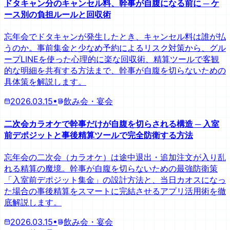
ドタキャン分のキャンセル料、幹事が自腹になる前に ─ ケ
ース別の負担ルールと回収術
忘年会でドタキャンが発生したとき、キャンセル料は誰が払
うのか。事前集金と少なめ予約によるリスク対策から、グル
ープLINEを使った心理的に楽な回収術、精算ツールで客観
的な明細を共有する方法まで、幹事が自腹を切らないための
具体策を解説します。
2026.03.15
•
飲み会・宴会
二次会カラオケで幹事だけが自腹を切らされる構造 ─ 入室
前デポジットと事後精算ツールで完全防衛する方法
忘年会の二次会（カラオケ）は途中退出・追加注文が入り乱
れる精算の魔境。幹事が自腹を切らないための最強防衛策
「入室前デポジット集金」の設計方法と、当日カオスになっ
た場合の事後精算をスマートに完結させるアプリ活用術を徹
底解説します。
2026.03.15
•
飲み会・宴会