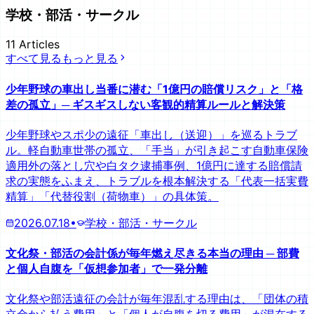
学校・部活・サークル
11
Articles
すべて見る
もっと見る
少年野球の車出し当番に潜む「1億円の賠償リスク」と「格
差の孤立」─ ギスギスしない客観的精算ルールと解決策
少年野球やスポ少の遠征「車出し（送迎）」を巡るトラブ
ル。軽自動車世帯の孤立、「手当」が引き起こす自動車保険
適用外の落とし穴や白タク逮捕事例、1億円に達する賠償請
求の実態をふまえ、トラブルを根本解決する「代表一括実費
精算」「代替役割（荷物車）」の具体策。
2026.07.18
•
学校・部活・サークル
文化祭・部活の会計係が毎年燃え尽きる本当の理由 ─ 部費
と個人自腹を「仮想参加者」で一発分離
文化祭や部活遠征の会計が毎年混乱する理由は、「団体の積