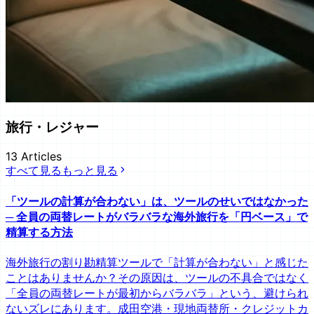
旅行・レジャー
13
Articles
すべて見る
もっと見る
「ツールの計算が合わない」は、ツールのせいではなかった
─ 全員の両替レートがバラバラな海外旅行を「円ベース」で
精算する方法
海外旅行の割り勘精算ツールで「計算が合わない」と感じた
ことはありませんか？その原因は、ツールの不具合ではなく
「全員の両替レートが最初からバラバラ」という、避けられ
ないズレにあります。成田空港・現地両替所・クレジットカ