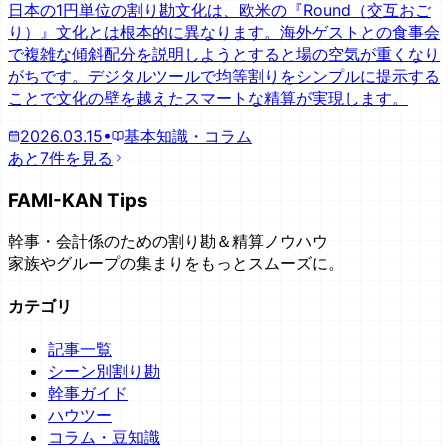
日本の1円単位の割り勘文化は、欧米の『Round（交互おご
り）』文化とは根本的に異なります。海外ゲストとの食事会
で複雑な傾斜配分を説明しようとすると場の空気が重くなり
がちです。デジタルツールで均等割りをシンプルに提示する
ことで文化の壁を越えたスマートな精算が実現します。
2026.03.15
•
基本知識・コラム
あと7件を見る
FAMI-KAN Tips
幹事・会計係のための割り勘＆精算ノウハウ
家族やグループの集まりをもっとスムーズに。
カテゴリ
記事一覧
シーン別割り勘
幹事ガイド
ハウツー
コラム・豆知識