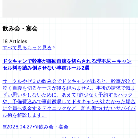
飲み会・宴会
18
Articles
すべて見る
もっと見る
ドタキャンで幹事が毎回自腹を切らされる理不尽 ─ キャン
セル料を踏み倒させない事前ルール2選
サークルやゼミの飲み会でドタキャンが出ると、幹事が泣く
泣く自腹を切るケースが後を絶ちません。事後の請求で気ま
ずい思いをしないために、あえて1割少なく予約するハック
や、予備費込みで事前徴収してドタキャンが出なかった場合
に全員へ返金するテクニックなど、誰も傷つけないサバイバ
ル術を解説します。
2026.04.27
•
飲み会・宴会