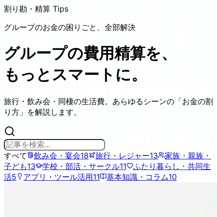
割り勘・精算 Tips
グループのお金の困りごと、全部解決
グループの費用精算を、
もっとスマートに。
旅行・飲み会・同棲の生活費。あらゆるシーンの「お金の割
り方」を解説します。
すべて
飲み会・宴会
18
旅行・レジャー
13
家族・親族・
子ども
13
学校・部活・サークル
11
ふたり暮らし・共同生
活
5
アプリ・ツール活用
11
基本知識・コラム
10