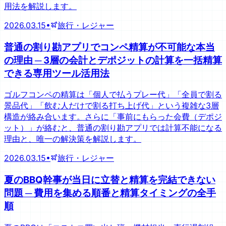
用法を解説します。
2026.03.15
•
旅行・レジャー
普通の割り勘アプリでコンペ精算が不可能な本当
の理由 ─ 3層の会計とデポジットの計算を一括精算
できる専用ツール活用法
ゴルフコンペの精算は「個人で払うプレー代」「全員で割る
景品代」「飲む人だけで割る打ち上げ代」という複雑な3層
構造が絡み合います。さらに「事前にもらった会費（デポジ
ット）」が絡むと、普通の割り勘アプリでは計算不能になる
理由と、唯一の解決策を解説します。
2026.03.15
•
旅行・レジャー
夏のBBQ幹事が当日に立替と精算を完結できない
問題 ─ 費用を集める順番と精算タイミングの全手
順