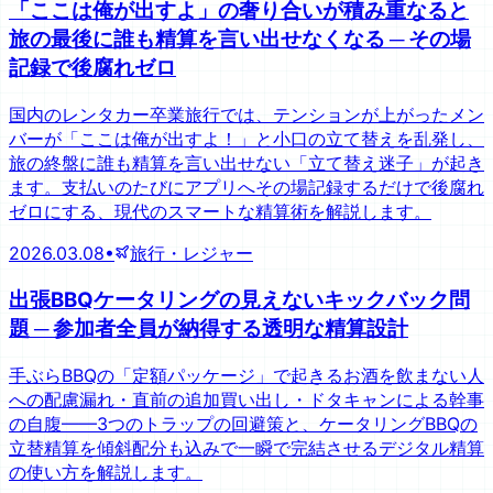
「ここは俺が出すよ」の奢り合いが積み重なると
旅の最後に誰も精算を言い出せなくなる ─ その場
記録で後腐れゼロ
国内のレンタカー卒業旅行では、テンションが上がったメン
バーが「ここは俺が出すよ！」と小口の立て替えを乱発し、
旅の終盤に誰も精算を言い出せない「立て替え迷子」が起き
ます。支払いのたびにアプリへその場記録するだけで後腐れ
ゼロにする、現代のスマートな精算術を解説します。
2026.03.08
•
旅行・レジャー
出張BBQケータリングの見えないキックバック問
題 ─ 参加者全員が納得する透明な精算設計
手ぶらBBQの「定額パッケージ」で起きるお酒を飲まない人
への配慮漏れ・直前の追加買い出し・ドタキャンによる幹事
の自腹——3つのトラップの回避策と、ケータリングBBQの
立替精算を傾斜配分も込みで一瞬で完結させるデジタル精算
の使い方を解説します。