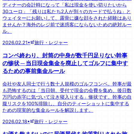
ディナーの会計時になって「私は現金を使い切りたいから
30ユーロ」「残りは私たち2人が別々のカードで払うね」と
ウェイターにお願いして、露骨に嫌な顔をされた経験はあり
ませんか？海外のレジ前で迷惑客にならないための絶対ルー
ル。
2026.02.21
•
旅行・レジャー
コンペ終わり、封筒の中身が数千円足りない幹事
の惨状 ─ 当日現金集金を廃止してゴルフに集中す
るための事前集金ルール
会社や友人同士で行う数十人規模のゴルフコンペ。幹事が最
も恐怖するのは「当日朝、受付で現金の会費を集め、後日数
万円の赤字に気づいて泣き寝入りする」惨状です。幹事の自
腹リスクを100%排除し、自分のティーショットに集中する
ための現実的な集金ルールを解説します。
2026.02.18
•
旅行・レジャー