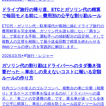
ドライブ旅行の帰り道、ETCとガソリン代の精算
で毎回モメる前に ─ 費用別の公平な割り勘ルール
ETC代・ガソリン代・駐車場代が複雑に絡むドライブ旅行の
費用精算を完全攻略。ガソリン代を誰も損しない「満タン
法」で算出する手順、運転手への傾斜配分の設定例、そして
複数人の立替を相殺して最小送金回数で精算を終わらせる
Webツールの使い方を実践的に解説します。
2026.03.15
•
旅行・レジャー
ガソリン代の割り勘はドライバーへのタダ働き強
要だった ─ 車出しの見えないコストに報いる定額
ルールの作り方
社内コンペや友人のゴルフコンペ。複数台の車に分乗（相乗
り）するケースで幹事を悩ませるのが「ドライバーへの還
元」と「車ごとの交通費の差」です。乗る車が違っても全体
で公平に精算し、車出しの損を防ぐルール設定とツールの活