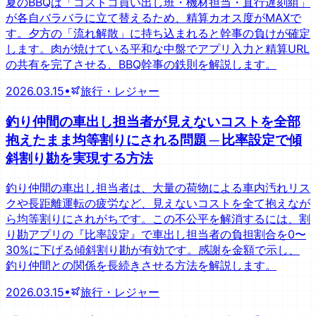
夏のBBQは「コストコ買い出し班・機材担当・直行遅刻組」
が各自バラバラに立て替えるため、精算カオス度がMAXで
す。夕方の「流れ解散」に持ち込まれると幹事の負けが確定
します。肉が焼けている平和な中盤でアプリ入力と精算URL
の共有を完了させる、BBQ幹事の鉄則を解説します。
2026.03.15
•
旅行・レジャー
釣り仲間の車出し担当者が見えないコストを全部
抱えたまま均等割りにされる問題 ─ 比率設定で傾
斜割り勘を実現する方法
釣り仲間の車出し担当者は、大量の荷物による車内汚れリス
クや長距離運転の疲労など、見えないコストを全て抱えなが
ら均等割りにされがちです。この不公平を解消するには、割
り勘アプリの『比率設定』で車出し担当者の負担割合を0〜
30%に下げる傾斜割り勘が有効です。感謝を金額で示し、
釣り仲間との関係を長続きさせる方法を解説します。
2026.03.15
•
旅行・レジャー