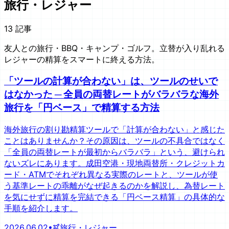
旅行・レジャー
13
記事
友人との旅行・BBQ・キャンプ・ゴルフ。立替が入り乱れる
レジャーの精算をスマートに終える方法。
「ツールの計算が合わない」は、ツールのせいで
はなかった ─ 全員の両替レートがバラバラな海外
旅行を「円ベース」で精算する方法
海外旅行の割り勘精算ツールで「計算が合わない」と感じた
ことはありませんか？その原因は、ツールの不具合ではなく
「全員の両替レートが最初からバラバラ」という、避けられ
ないズレにあります。成田空港・現地両替所・クレジットカ
ード・ATMでそれぞれ異なる実際のレートと、ツールが使
う基準レートの乖離がなぜ起きるのかを解説し、為替レート
を気にせずに精算を完結できる「円ベース精算」の具体的な
手順を紹介します。
2026.06.02
•
旅行・レジャー