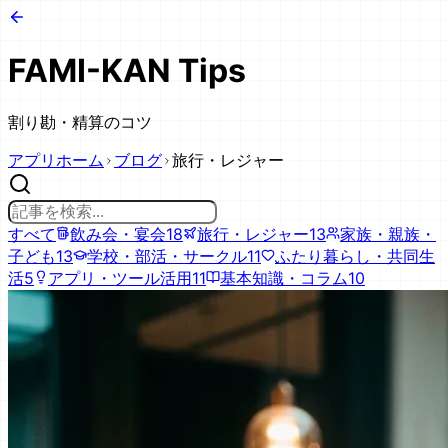
FAMI-KAN Tips
割り勘・精算のコツ
アプリホーム
ブログ
旅行・レジャー
すべて
飲み会・宴会
18
旅行・レジャー
13
家族・親族・
子ども
13
学校・部活・サークル
11
ふたり暮らし・共同生
活
5
アプリ・ツール活用
11
基本知識・コラム
10