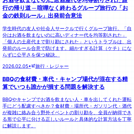
お酒を飲まないのに居酒屋代を均等割りされた旅
行の帰り道 ─ 喧嘩なく終わるグループ旅行の「お
金の鉄則ルール」出発前合意法
学生時代の友人や社会人サークルで行くグループ旅行。「自
分はお酒を飲まないのに高いディナー代を均等割された」
「個人の土産代まで割り勘にされた」というトラブルは、出
発前のルール合意で防げます。細かすぎる計算（ケチ）にな
らずに公平さを保つ秘訣。
2026.02.05
•
旅行・レジャー
BBQの食材費・車代・キャンプ場代が混在する精
算でいつも誰かが損する問題を解決する
BBQやキャンプでお酒を飲まない人・車を出してくれた運転
手にどう配慮すべきか？食材費・場所代・ガソリン代・酒代
が複雑に絡み合う野外イベントの割り勘を、全員が納得でき
る形で公平に分ける正しいルールと具体的な計算方法を丁寧
に解説します。