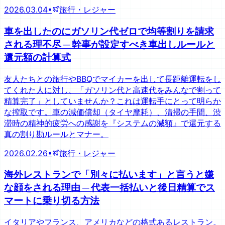
2026.03.04
•
旅行・レジャー
車を出したのにガソリン代ゼロで均等割りを請求
される理不尽 ─ 幹事が設定すべき車出しルールと
還元額の計算式
友人たちとの旅行やBBQでマイカーを出して長距離運転をし
てくれた人に対し、「ガソリン代と高速代をみんなで割って
精算完了」としていませんか？これは運転手にとって明らか
な搾取です。車の減価償却（タイヤ摩耗）、清掃の手間、渋
滞時の精神的疲労への感謝を『システムの減額』で還元する
真の割り勘ルールとマナー。
2026.02.26
•
旅行・レジャー
海外レストランで「別々に払います」と言うと嫌
な顔をされる理由 ─ 代表一括払いと後日精算でス
マートに乗り切る方法
イタリアやフランス、アメリカなどの格式あるレストラン。