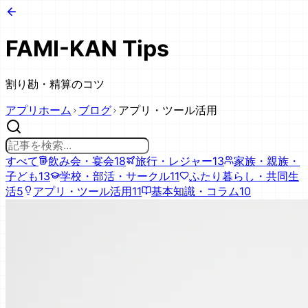
FAMI-KAN Tips
割り勘・精算のコツ
アプリホーム
ブログ
アプリ・ツール活用
すべて
飲み会・宴会
18
旅行・レジャー
13
家族・親族・
子ども
13
学校・部活・サークル
11
ふたり暮らし・共同生
活
5
アプリ・ツール活用
11
基本知識・コラム
10