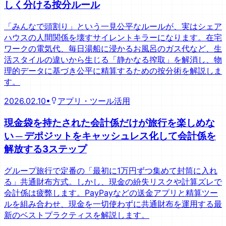
しく分ける按分ルール
「みんなで頭割り」という一見公平なルールが、実はシェア
ハウスの人間関係を壊すサイレントキラーになります。在宅
ワークの電気代、毎日湯船に浸かるお風呂のガス代など、生
活スタイルの違いから生じる「静かなる搾取」を解消し、物
理的データに基づき公平に精算するための按分術を解説しま
す。
2026.02.10
•
アプリ・ツール活用
現金袋を持たされた会計係だけが旅行を楽しめな
い ─ デポジットをキャッシュレス化して会計係を
解放する3ステップ
グループ旅行で定番の「最初に1万円ずつ集めて封筒に入れ
る」共通財布方式。しかし、現金の紛失リスクや計算ズレで
会計係は疲弊します。PayPayなどの送金アプリと精算ツー
ルを組み合わせ、現金を一切使わずに共通財布を運用する最
新のベストプラクティスを解説します。