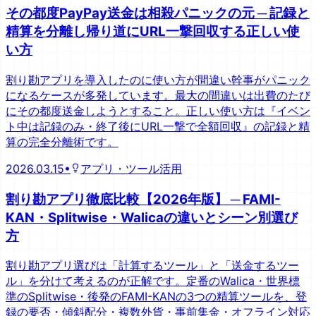
その都度PayPay送金は相殺パニックの元 ─ 記録と
精算を分離し帰り道にURL一撃回収する正しい使
い方
割り勘アプリを導入したのに使い方が間違い幹事がパニック
になるケースが多発しています。最大の間違いは出費のたび
にその都度送金しようとすること。正しい使い方は『イベン
ト中は記録のみ・終了後にURL一撃で全額回収』の記録と精
算の完全分離術です。
2026.03.15
•
アプリ・ツール活用
割り勘アプリ徹底比較【2026年版】 ─ FAMI-
KAN・Splitwise・Walicaの違いとシーン別選び
方
割り勘アプリ選びは「計算するツール」と「送金するツー
ル」を分けて考えるのが正解です。定番のWalica・世界標
準のSplitwise・後発のFAMI-KANの3つの精算ツールを、登
録の要否・傾斜配分・複数外貨・事前集金・オフライン対応