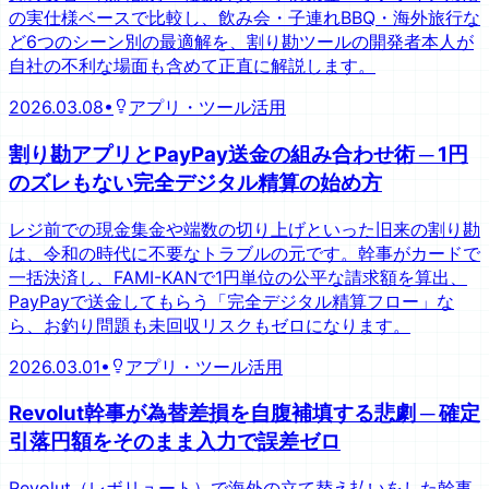
の実仕様ベースで比較し、飲み会・子連れBBQ・海外旅行な
ど6つのシーン別の最適解を、割り勘ツールの開発者本人が
自社の不利な場面も含めて正直に解説します。
2026.03.08
•
アプリ・ツール活用
割り勘アプリとPayPay送金の組み合わせ術 ─ 1円
のズレもない完全デジタル精算の始め方
レジ前での現金集金や端数の切り上げといった旧来の割り勘
は、令和の時代に不要なトラブルの元です。幹事がカードで
一括決済し、FAMI-KANで1円単位の公平な請求額を算出、
PayPayで送金してもらう「完全デジタル精算フロー」な
ら、お釣り問題も未回収リスクもゼロになります。
2026.03.01
•
アプリ・ツール活用
Revolut幹事が為替差損を自腹補填する悲劇 ─ 確定
引落円額をそのまま入力で誤差ゼロ
Revolut（レボリュート）で海外の立て替え払いをした幹事