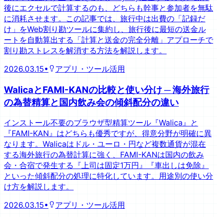
後にエクセルで計算するのも、どちらも幹事と参加者を無駄
に消耗させます。この記事では、旅行中は出費の「記録だ
け」をWeb割り勘ツールに集約し、旅行後に最短の送金ル
ートを自動算出する「計算と送金の完全分離」アプローチで
割り勘ストレスを解消する方法を解説します。
2026.03.15
•
アプリ・ツール活用
WalicaとFAMI-KANの比較と使い分け ─ 海外旅行
の為替精算と国内飲み会の傾斜配分の違い
インストール不要のブラウザ型精算ツール『Walica』と
『FAMI-KAN』はどちらも優秀ですが、得意分野が明確に異
なります。Walicaはドル・ユーロ・円など複数通貨が混在
する海外旅行の為替計算に強く、FAMI-KANは国内の飲み
会・合宿で発生する『上司は固定1万円』『車出しは免除』
といった傾斜配分の処理に特化しています。用途別の使い分
け方を解説します。
2026.03.15
•
アプリ・ツール活用