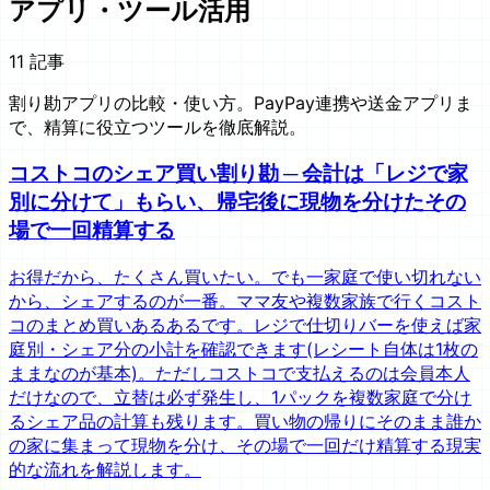
アプリ・ツール活用
11
記事
割り勘アプリの比較・使い方。PayPay連携や送金アプリま
で、精算に役立つツールを徹底解説。
コストコのシェア買い割り勘 ─ 会計は「レジで家
別に分けて」もらい、帰宅後に現物を分けたその
場で一回精算する
お得だから、たくさん買いたい。でも一家庭で使い切れない
から、シェアするのが一番。ママ友や複数家族で行くコスト
コのまとめ買いあるあるです。レジで仕切りバーを使えば家
庭別・シェア分の小計を確認できます(レシート自体は1枚の
ままなのが基本)。ただしコストコで支払えるのは会員本人
だけなので、立替は必ず発生し、1パックを複数家庭で分け
るシェア品の計算も残ります。買い物の帰りにそのまま誰か
の家に集まって現物を分け、その場で一回だけ精算する現実
的な流れを解説します。