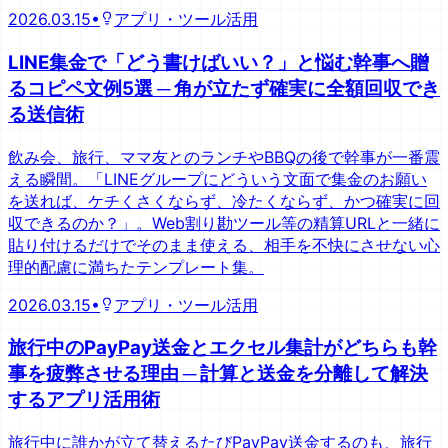
2026.03.15
•
アプリ・ツール活用
LINE集金で「どう書けばいい？」と悩む幹事へ贈
るコピペ文例5選 ─ 角が立たず確実に全額回収でき
る送信術
飲み会、旅行、ママ友とのランチやBBQの後で幹事が一番震
える瞬間。「LINEグループにどういう文面で集金のお願い
を送れば、ケチくさくならず、冷たくならず、かつ確実に回
収できるのか？」。Web割り勘ツール等の精算URLと一緒に
貼り付けるだけでそのまま使える、相手を不快にさせない心
理的配慮に満ちたテンプレート集。
2026.03.15
•
アプリ・ツール活用
旅行中のPayPay送金とエクセル集計がどちらも幹
事を疲弊させる理由 ─ 計算と送金を分離して解決
するアプリ活用術
旅行中に誰かが立て替えるたびPayPay送金するのも、旅行