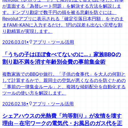
が直面する「為替レート問題」を解決する方法を解説しま
す。ドンブリ勘定で数千円の損を被る悲劇を防ぐには、
Revolutアプリに表示される「確定引落日本円額」をそのま
まFAMI-KANに入力するだけ。1円の誤差も出ない完璧な割
り勘精算が実現します。
2026.03.01
•
アプリ・ツール活用
「うちの子はほぼ食べてないのに…」家族BBQの
割り勘不満を消す年齢別会費の事前集金術
複数家族でのBBQや旅行。「子供の食事代」を大人の何割と
して計算するかで、親同士の空気が悪くなるのを防ぐための
「事前の一律集金ルール」と、複雑な傾斜配分を自動化する
ツールの使い方を解説します。
2026.02.18
•
アプリ・ツール活用
シェアハウスの光熱費「均等割り」が友情を壊す
理由 ─ 在宅ワークの電気代・お風呂のガス代を正