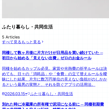
ふたり暮らし・共同生活
5
Articles
すべて見る
もっと見る
同棲して数ヶ月後に片方だけが日用品を買い続けていた ─
初日から始める「見えない出費」ゼロのお金ルール
同棲を始めるカップル必見。家賃や光熱費の折半ルールは決
めても、日々の「消耗品」や「食費」の立て替えルールを曖
昧にした結果、片方に数万円単位の見えない負担がのしかか
るという最悪の実態と、それを防ぐアプリの活用法。
2026.03.15
•
ふたり暮らし・共同生活
別れた時に冷蔵庫の所有権で泥沼になる前に ─ 同棲初期費