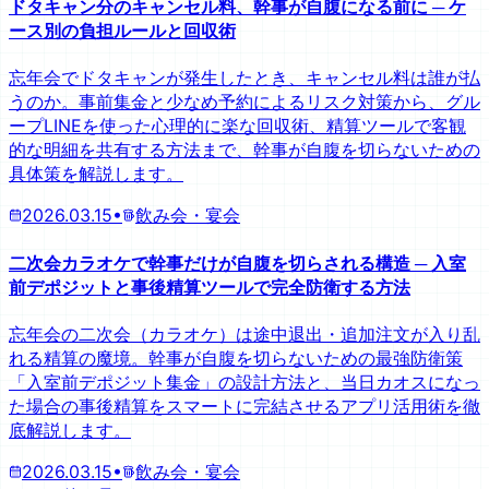
ドタキャン分のキャンセル料、幹事が自腹になる前に ─ ケ
ース別の負担ルールと回収術
忘年会でドタキャンが発生したとき、キャンセル料は誰が払
うのか。事前集金と少なめ予約によるリスク対策から、グル
ープLINEを使った心理的に楽な回収術、精算ツールで客観
的な明細を共有する方法まで、幹事が自腹を切らないための
具体策を解説します。
2026.03.15
•
飲み会・宴会
二次会カラオケで幹事だけが自腹を切らされる構造 ─ 入室
前デポジットと事後精算ツールで完全防衛する方法
忘年会の二次会（カラオケ）は途中退出・追加注文が入り乱
れる精算の魔境。幹事が自腹を切らないための最強防衛策
「入室前デポジット集金」の設計方法と、当日カオスになっ
た場合の事後精算をスマートに完結させるアプリ活用術を徹
底解説します。
2026.03.15
•
飲み会・宴会