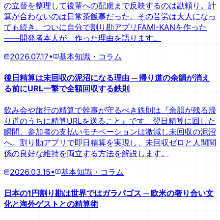
の立替を整理して後輩への配慮まで反映するのは勘頼り。計
算が合わないのは日常茶飯事だった。その苦労は大人になっ
ても続き、ついに自分で割り勘アプリFAMI-KANを作った
——開発者本人が、作った理由を語ります。
2026.07.17
•
基本知識・コラム
後日精算は未回収の泥沼になる理由 ─ 帰り道の余韻が消え
る前にURL一撃で全額回収する鉄則
飲み会や旅行の精算で幹事が守るべき鉄則は『余韻が残る帰
り道のうちに精算URLを送ること』です。翌日精算に回した
瞬間、参加者の支払いモチベーションは激減し未回収の泥沼
へ。割り勘アプリで即日精算を実現し、未回収ゼロと人間関
係の良好な維持を両立する方法を解説します。
2026.03.15
•
基本知識・コラム
日本の1円割り勘は世界ではガラパゴス ─ 欧米の奢り合い文
化と海外ゲストとの精算術