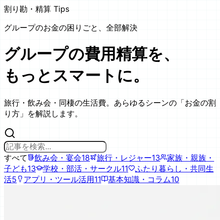
割り勘・精算 Tips
グループのお金の困りごと、全部解決
グループの費用精算を、
もっとスマートに。
旅行・飲み会・同棲の生活費。あらゆるシーンの「お金の割
り方」を解説します。
すべて
飲み会・宴会
18
旅行・レジャー
13
家族・親族・
子ども
13
学校・部活・サークル
11
ふたり暮らし・共同生
活
5
アプリ・ツール活用
11
基本知識・コラム
10