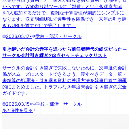
立金から払う費用」と「個人が自腹を切る費用」が混在する
からです。Web割り勘ツールに「部費」という仮想参加者
を1人追加するだけで、複雑な予算管理が劇的にシンプルに
なります。収支明細URLで透明性も確保でき、来年の引き継
ぎもURLを渡すだけで完了します。
2026.05.17
•
学校・部活・サークル
引き継いだ会計の赤字を追ったら前任者時代の紛失だった ─
サークル会計引き継ぎの3点セットチェックリスト
サークルの会計引き継ぎで失敗しないために。次年度の会計
係がスムーズにスタートできるよう、渡すべきデータ一覧・
未精算の処理法・引き継ぎ資料の整理方法を幹事目線で網羅
的にまとめました。トラブルなき年度末会計引き継ぎの完全
ガイドです。
2026.03.15
•
学校・部活・サークル
あと8件を見る