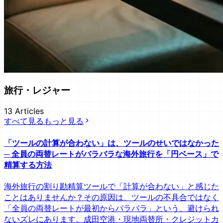
旅行・レジャー
13
Articles
すべて見る
もっと見る
「ツールの計算が合わない」は、ツールのせいではなかった
─ 全員の両替レートがバラバラな海外旅行を「円ベース」で
精算する方法
海外旅行の割り勘精算ツールで「計算が合わない」と感じた
ことはありませんか？その原因は、ツールの不具合ではなく
「全員の両替レートが最初からバラバラ」という、避けられ
ないズレにあります。成田空港・現地両替所・クレジットカ