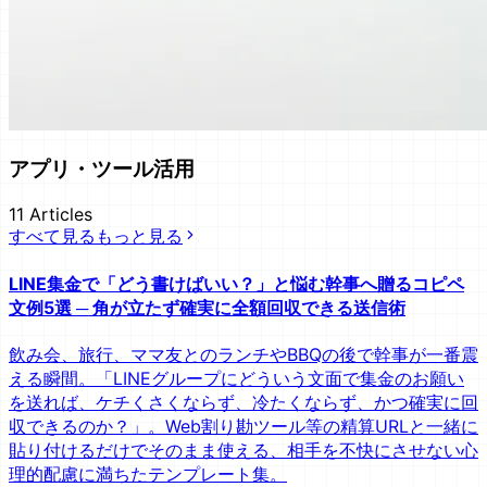
アプリ・ツール活用
11
Articles
すべて見る
もっと見る
LINE集金で「どう書けばいい？」と悩む幹事へ贈るコピペ
文例5選 ─ 角が立たず確実に全額回収できる送信術
飲み会、旅行、ママ友とのランチやBBQの後で幹事が一番震
える瞬間。「LINEグループにどういう文面で集金のお願い
を送れば、ケチくさくならず、冷たくならず、かつ確実に回
収できるのか？」。Web割り勘ツール等の精算URLと一緒に
貼り付けるだけでそのまま使える、相手を不快にさせない心
理的配慮に満ちたテンプレート集。