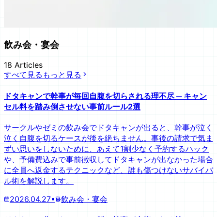
飲み会・宴会
18
Articles
すべて見る
もっと見る
ドタキャンで幹事が毎回自腹を切らされる理不尽 ─ キャン
セル料を踏み倒させない事前ルール2選
サークルやゼミの飲み会でドタキャンが出ると、幹事が泣く
泣く自腹を切るケースが後を絶ちません。事後の請求で気ま
ずい思いをしないために、あえて1割少なく予約するハック
や、予備費込みで事前徴収してドタキャンが出なかった場合
に全員へ返金するテクニックなど、誰も傷つけないサバイバ
ル術を解説します。
2026.04.27
•
飲み会・宴会