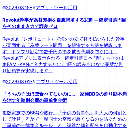
2026.03.15
•
アプリ・ツール活用
Revolut幹事が為替差損を自腹補填する悲劇 ─ 確定引落円額
をそのまま入力で誤差ゼロ
Revolut（レボリュート）で海外の立て替え払いをした幹事
が直面する「為替レート問題」を解決する方法を解説しま
す。ドンブリ勘定で数千円の損を被る悲劇を防ぐには、
Revolutアプリに表示される「確定引落日本円額」をそのま
まFAMI-KANに入力するだけ。1円の誤差も出ない完璧な割
り勘精算が実現します。
2026.03.01
•
アプリ・ツール活用
「うちの子はほぼ食べてないのに…」家族BBQの割り勘不満
を消す年齢別会費の事前集金術
複数家族でのBBQや旅行。「子供の食事代」を大人の何割と
して計算するかで、親同士の空気が悪くなるのを防ぐための
「事前の一律集金ルール」と、複雑な傾斜配分を自動化する