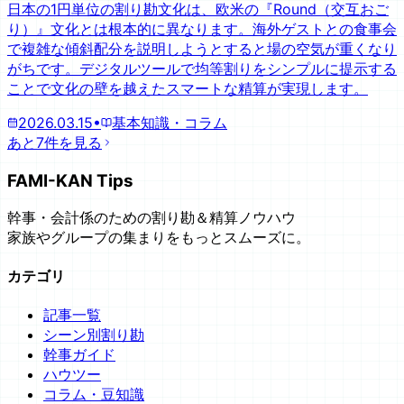
日本の1円単位の割り勘文化は、欧米の『Round（交互おご
り）』文化とは根本的に異なります。海外ゲストとの食事会
で複雑な傾斜配分を説明しようとすると場の空気が重くなり
がちです。デジタルツールで均等割りをシンプルに提示する
ことで文化の壁を越えたスマートな精算が実現します。
2026.03.15
•
基本知識・コラム
あと7件を見る
FAMI-KAN Tips
幹事・会計係のための割り勘＆精算ノウハウ
家族やグループの集まりをもっとスムーズに。
カテゴリ
記事一覧
シーン別割り勘
幹事ガイド
ハウツー
コラム・豆知識