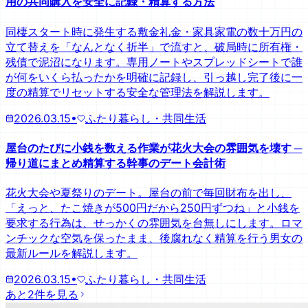
用の共同購入を安全に記録・精算する方法
同棲スタート時に発生する敷金礼金・家具家電の数十万円の
立て替えを「なんとなく折半」で流すと、破局時に所有権・
残債で泥沼になります。専用ノートやスプレッドシートで誰
が何をいくら払ったかを明確に記録し、引っ越し完了後に一
度の精算でリセットする安全な管理法を解説します。
2026.03.15
•
ふたり暮らし・共同生活
屋台のたびに小銭を数える作業が花火大会の雰囲気を壊す ─
帰り道にまとめ精算する幹事のデート会計術
花火大会や夏祭りのデート。屋台の前で毎回財布を出し、
「えっと、たこ焼きが500円だから250円ずつね」と小銭を
要求する行為は、せっかくの雰囲気を台無しにします。ロマ
ンチックな空気を保ったまま、後腐れなく精算を行う男女の
最新ルールを解説します。
2026.03.15
•
ふたり暮らし・共同生活
あと2件を見る