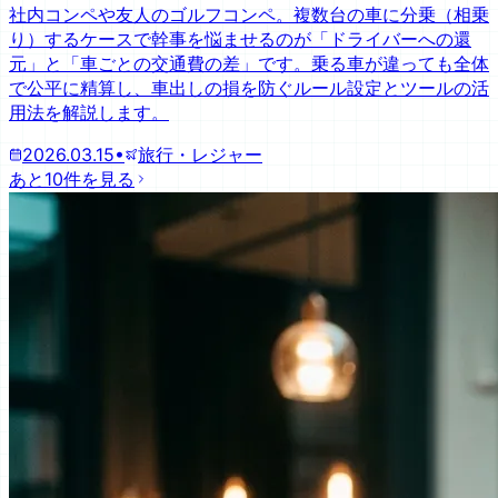
社内コンペや友人のゴルフコンペ。複数台の車に分乗（相乗
り）するケースで幹事を悩ませるのが「ドライバーへの還
元」と「車ごとの交通費の差」です。乗る車が違っても全体
で公平に精算し、車出しの損を防ぐルール設定とツールの活
用法を解説します。
2026.03.15
•
旅行・レジャー
あと10件を見る