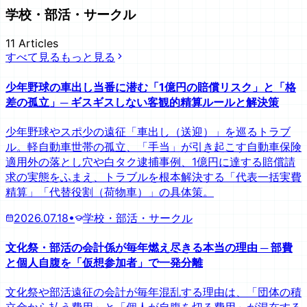
学校・部活・サークル
11
Articles
すべて見る
もっと見る
少年野球の車出し当番に潜む「1億円の賠償リスク」と「格
差の孤立」─ ギスギスしない客観的精算ルールと解決策
少年野球やスポ少の遠征「車出し（送迎）」を巡るトラブ
ル。軽自動車世帯の孤立、「手当」が引き起こす自動車保険
適用外の落とし穴や白タク逮捕事例、1億円に達する賠償請
求の実態をふまえ、トラブルを根本解決する「代表一括実費
精算」「代替役割（荷物車）」の具体策。
2026.07.18
•
学校・部活・サークル
文化祭・部活の会計係が毎年燃え尽きる本当の理由 ─ 部費
と個人自腹を「仮想参加者」で一発分離
文化祭や部活遠征の会計が毎年混乱する理由は、「団体の積