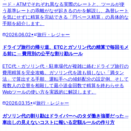
ード・ATMでそれぞれ異なる実際のレートと、ツールが使
う基準レートの乖離がなぜ起きるのかを解説し、為替レート
を気にせずに精算を完結できる「円ベース精算」の具体的な
手順を紹介します。
2026.06.02
•
旅行・レジャー
ドライブ旅行の帰り道、ETCとガソリン代の精算で毎回モメ
る前に ─ 費用別の公平な割り勘ルール
ETC代・ガソリン代・駐車場代が複雑に絡むドライブ旅行の
費用精算を完全攻略。ガソリン代を誰も損しない「満タン
法」で算出する手順、運転手への傾斜配分の設定例、そして
複数人の立替を相殺して最小送金回数で精算を終わらせる
Webツールの使い方を実践的に解説します。
2026.03.15
•
旅行・レジャー
ガソリン代の割り勘はドライバーへのタダ働き強要だった ─
車出しの見えないコストに報いる定額ルールの作り方