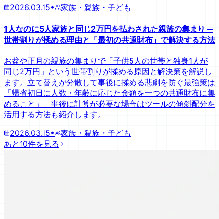
2026.03.15
•
家族・親族・子ども
1人なのに5人家族と同じ2万円を払わされた親族の集まり ─
世帯割りが揉める理由と「最初の共通財布」で解決する方法
お盆や正月の親族の集まりで「子供5人の世帯と独身1人が
同じ2万円」という世帯割りが揉める原因と解決策を解説し
ます。立て替えが分散して事後に揉める悲劇を防ぐ最強策は
「帰省初日に人数・年齢に応じた金額を一つの共通財布に集
めること」。事後に計算が必要な場合はツールの傾斜配分を
活用する方法も紹介します。
2026.03.15
•
家族・親族・子ども
あと10件を見る