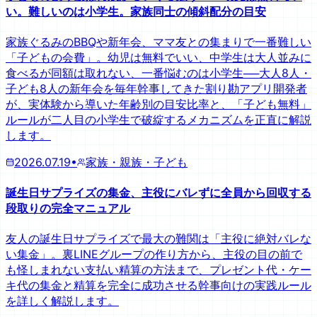
い。難しいのは小学生。家族同士の傾斜配分の目安
家族ぐるみのBBQや新年会、ママ友との集まりで一番難しい
「子どもの会費」。幼児は無料でいい、中学生は大人並みに
食べるが同額は取れない、一番悩むのは小学生──大人8人・
子ども8人の新年会を毎年幹事してきた割り勘アプリ開発者
が、実体験から導いた年齢別の目安比率と、「子ども無料」
ルールが二人目の小学生で破綻するメカニズムを正直に解説
します。
2026.07.19
•
家族・親族・子ども
誕生日サプライズの集金、主役にバレずに全員から回収する
段取りの完全マニュアル
友人の誕生日サプライズで最大の難関は「主役に絶対バレな
い集金」。裏LINEグループの作り方から、主役の目の前で
も怪しまれない支払い精算の方法まで、プレゼント代・ケー
キ代の集金と精算を完全に成功させる幹事向けの実践ルール
を詳しく解説します。