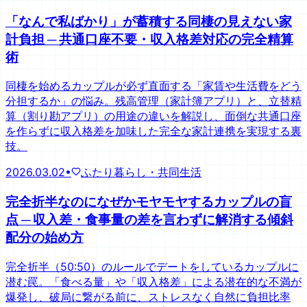
「なんで私ばかり」が蓄積する同棲の見えない家
計負担 ─ 共通口座不要・収入格差対応の完全精算
術
同棲を始めるカップルが必ず直面する「家賃や生活費をどう
分担するか」の悩み。残高管理（家計簿アプリ）と、立替精
算（割り勘アプリ）の用途の違いを解説し、面倒な共通口座
を作らずに収入格差を加味した完全な家計連携を実現する裏
技。
2026.03.02
•
ふたり暮らし・共同生活
完全折半なのになぜかモヤモヤするカップルの盲
点 ─ 収入差・食事量の差を言わずに解消する傾斜
配分の始め方
完全折半（50:50）のルールでデートをしているカップルに
潜む罠。「食べる量」や「収入格差」による潜在的な不満が
爆発し、破局に繋がる前に、ストレスなく自然に負担比率