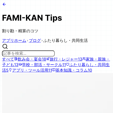
FAMI-KAN Tips
割り勘・精算のコツ
アプリホーム
ブログ
ふたり暮らし・共同生活
すべて
飲み会・宴会
18
旅行・レジャー
13
家族・親族・
子ども
13
学校・部活・サークル
11
ふたり暮らし・共同生
活
5
アプリ・ツール活用
11
基本知識・コラム
10