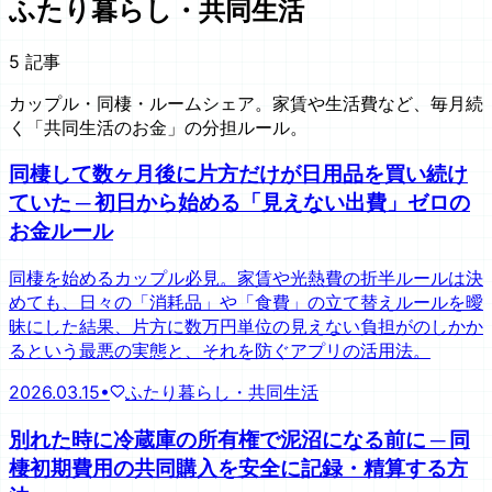
ふたり暮らし・共同生活
5
記事
カップル・同棲・ルームシェア。家賃や生活費など、毎月続
く「共同生活のお金」の分担ルール。
同棲して数ヶ月後に片方だけが日用品を買い続け
ていた ─ 初日から始める「見えない出費」ゼロの
お金ルール
同棲を始めるカップル必見。家賃や光熱費の折半ルールは決
めても、日々の「消耗品」や「食費」の立て替えルールを曖
昧にした結果、片方に数万円単位の見えない負担がのしかか
るという最悪の実態と、それを防ぐアプリの活用法。
2026.03.15
•
ふたり暮らし・共同生活
別れた時に冷蔵庫の所有権で泥沼になる前に ─ 同
棲初期費用の共同購入を安全に記録・精算する方