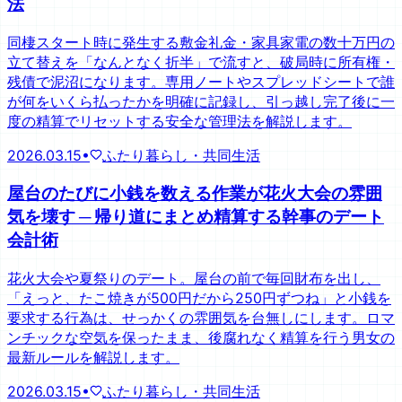
法
同棲スタート時に発生する敷金礼金・家具家電の数十万円の
立て替えを「なんとなく折半」で流すと、破局時に所有権・
残債で泥沼になります。専用ノートやスプレッドシートで誰
が何をいくら払ったかを明確に記録し、引っ越し完了後に一
度の精算でリセットする安全な管理法を解説します。
2026.03.15
•
ふたり暮らし・共同生活
屋台のたびに小銭を数える作業が花火大会の雰囲
気を壊す ─ 帰り道にまとめ精算する幹事のデート
会計術
花火大会や夏祭りのデート。屋台の前で毎回財布を出し、
「えっと、たこ焼きが500円だから250円ずつね」と小銭を
要求する行為は、せっかくの雰囲気を台無しにします。ロマ
ンチックな空気を保ったまま、後腐れなく精算を行う男女の
最新ルールを解説します。
2026.03.15
•
ふたり暮らし・共同生活