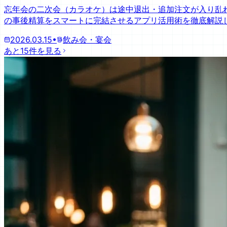
忘年会の二次会（カラオケ）は途中退出・追加注文が入り乱
の事後精算をスマートに完結させるアプリ活用術を徹底解説
2026.03.15
•
飲み会・宴会
あと15件を見る