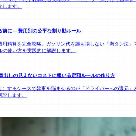
介します。
前に ─ 費用別の公平な割り勘ルール
の費用精算を完全攻略。ガソリン代を誰も損しない「満タン法」
ルの使い方を実践的に解説します。
 車出しの見えないコストに報いる定額ルールの作り方
り）するケースで幹事を悩ませるのが「ドライバーへの還元」
解説します。