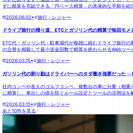
ずに精算を完結できる「円ベース精算」の具体的な手順を紹
2026.06.02
•
旅行・レジャー
ドライブ旅行の帰り道、ETCとガソリン代の精算で毎回モメる
ETC代・ガソリン代・駐車場代が複雑に絡むドライブ旅行
の立替を相殺して最小送金回数で精算を終わらせるWebツー
2026.03.15
•
旅行・レジャー
ガソリン代の割り勘はドライバーへのタダ働き強要だった ─
社内コンペや友人のゴルフコンペ。複数台の車に分乗（相乗
に精算し、車出しの損を防ぐルール設定とツールの活用法を
2026.03.15
•
旅行・レジャー
あと10件を見る