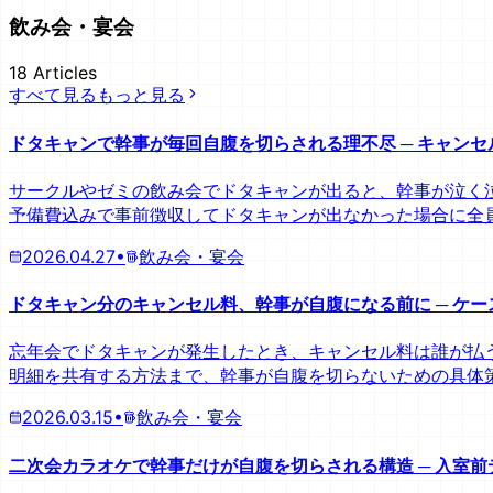
飲み会・宴会
18
Articles
すべて見る
もっと見る
ドタキャンで幹事が毎回自腹を切らされる理不尽 ─ キャン
サークルやゼミの飲み会でドタキャンが出ると、幹事が泣く
予備費込みで事前徴収してドタキャンが出なかった場合に全
2026.04.27
•
飲み会・宴会
ドタキャン分のキャンセル料、幹事が自腹になる前に ─ ケ
忘年会でドタキャンが発生したとき、キャンセル料は誰が払う
明細を共有する方法まで、幹事が自腹を切らないための具体
2026.03.15
•
飲み会・宴会
二次会カラオケで幹事だけが自腹を切らされる構造 ─ 入室