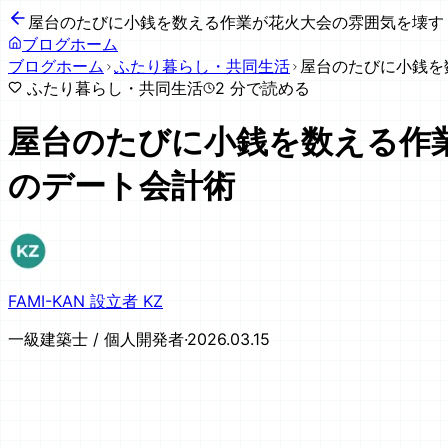
屋台のたびに小銭を数える作業が花火大会の雰囲気を壊す 
ブログホーム
ブログホーム
ふたり暮らし・共同生活
屋台のたびに小銭を
ふたり暮らし・共同生活
2
分で読める
屋台のたびに小銭を数える作業
のデート会計術
FAMI-KAN 設立者 KZ
一級建築士 / 個人開発者
·
2026.03.15