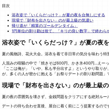
目次
浴衣姿で「いくらだっけ？」が夏の夜を台無しにする
現場で「財布を出さない」のが最上級の気遣い
帰り道が「精算のゴールデンタイム」
1円単位の割り勘は捨て、「キリの良い数字」で終わら
浴衣姿で「いくらだっけ？」が夏の夜
夏の風物詩、花火大会。浴衣を着て非日常の気分を味わう特
人混みの喧騒の中で「焼きそば600円、かき氷400円…え
「ここは俺が」「いや、私も半分出すよ」というやり取りが
が、多くの人が密かに抱える「お祭りデートの割り勘問題」
現場で「財布を出さない」のが最上級の
夏の夜の雰囲気を壊さず、金銭問題をクリアにする絶対ルー
デートの待ち合わせ直後、屋台に着く前にこう提案するので